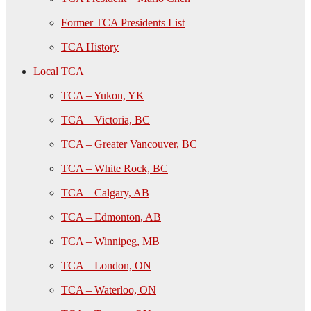
Former TCA Presidents List
TCA History
Local TCA
TCA – Yukon, YK
TCA – Victoria, BC
TCA – Greater Vancouver, BC
TCA – White Rock, BC
TCA – Calgary, AB
TCA – Edmonton, AB
TCA – Winnipeg, MB
TCA – London, ON
TCA – Waterloo, ON