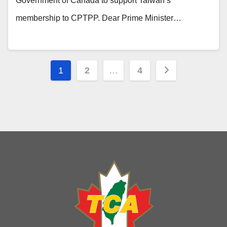
Government of Canada to support Taiwan’s
membership to CPTPP. Dear Prime Minister…
Posts
1
2
…
4
pagination