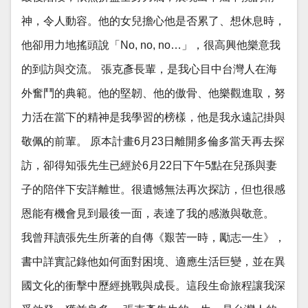
神，令人動容。他的女兒擔心他是否累了、想休息時，
他卻用力地搖頭說「No, no, no…」，很高興他樂意我
的到訪與交流。 張克彥長輩，是我心目中台灣人在海
外奮鬥的典範。他的堅韌、他的傲骨、他樂觀進取，努
力活在當下的精神是我學習的榜樣，他是我永遠記掛與
敬佩的前輩。 原本計畫6月23日離開多倫多當天再去探
訪，卻得知張先生已經於6月22日下午5點在兒孫與妻
子的陪伴下安詳離世。很遺憾無法再次探訪，但也很感
恩能有機會見到最後一面，表達了我的感激與敬意。
我曾拜讀張先生所著的自傳《艱苦一時，勵志一生》，
書中詳實記錄他如何面對困境、適應生活巨變，並在異
國文化的衝擊中歷經挑戰與成長。這段生命旅程讓我深