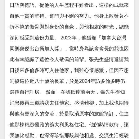
日語與德語。從他的人生歷程不難看出，這樣的成就來
自他一貫的堅持、奮鬥與不懈的努力。他身上散發著不
折不撓的傲骨與對身份的自豪，與他相處的時光，總能
深刻感受到這份力量。 2023年，他獲頒「加拿大台灣
同鄉會傑出台裔加人獎」，當時身為該會會長的我也因
此有幸認識了這位令人敬佩的前輩。張先生盛情邀請我
日後來多倫多時可入住他家，我雖心懷感激，但因不想
叼擾這位近八十歲的長輩，於是2024年訪多倫多時仍
選擇自行訂房。 然而，在我抵達前兩天，張先生得知
消息後再三邀請我去住他家。盛情難卻，加上我也期待
與他有更深入的交流，於是取消原本的旅館預訂，住進
他那棟精緻優雅的義大利風格住宅。他的熱情款待，讓
我無比感動，也深深珍惜那段與他相處、交流生活經驗