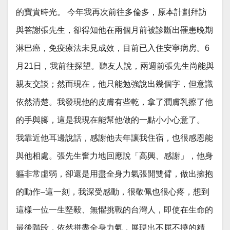
的寶貴時光。 今年我再次前往多倫多，原本計劃拜訪
與答謝張先生，卻得知他在兩個月前被診斷出罹患晚期
淋巴癌，免疫療法未見成效，目前已入住安寧病房。6
月21日，我前往探望。聽友人說，兩週前張先生尚能與
親友交談；然而現在，他只能勉強說出幾個字，但意識
依然清楚。我發現他的皮膚有些乾，拿了潤膚乳擦了他
的手與腳，這是我現在能幫他做的一點小小心意了。
我靠近他耳邊說話，感謝他去年讓我住宿，也很感恩能
與他相處。張先生奮力地回應說「高興、感謝」，他身
軀非常虛弱，卻還是用盡全身力氣張開雙臂，做出擁抱
的動作–這一刻，我深受感動，很敬佩也很心疼，想到
這樣一位一生堅毅、無懼挑戰的台灣人，即使在生命的
最後階段，依然拼盡全身力氣，展現出不屈不撓的精