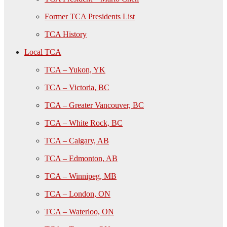
Former TCA Presidents List
TCA History
Local TCA
TCA – Yukon, YK
TCA – Victoria, BC
TCA – Greater Vancouver, BC
TCA – White Rock, BC
TCA – Calgary, AB
TCA – Edmonton, AB
TCA – Winnipeg, MB
TCA – London, ON
TCA – Waterloo, ON