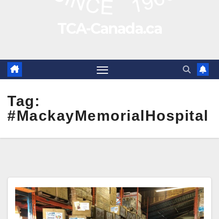
TCA-Canada.ca
Tag:
#MackayMemorialHospital