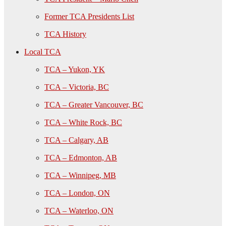
Former TCA Presidents List
TCA History
Local TCA
TCA – Yukon, YK
TCA – Victoria, BC
TCA – Greater Vancouver, BC
TCA – White Rock, BC
TCA – Calgary, AB
TCA – Edmonton, AB
TCA – Winnipeg, MB
TCA – London, ON
TCA – Waterloo, ON