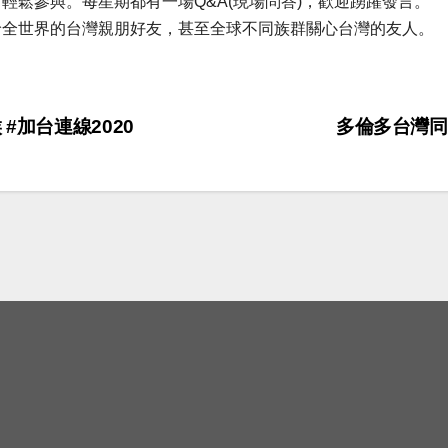
輕鬆參與。每星期都有一場Q&A(現場問答)，歡迎踴躍發言。
給全世界的台灣親朋好友，甚至全球不同族群關心台灣的友人。
 #加台連線2020
多倫多台灣