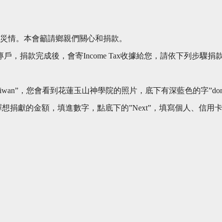
等災情。本會籲請鄉親們關心和捐款。
捐款完成後，會寄Income Tax收據給您，請依下列步驟捐
thquake in Taiwan”，您會看到花蓮玉山神學院的照片，底下有深藍色的字”do
擇想捐獻的金額，填進數字，點底下的”Next”，填寫個人、信用卡資料，