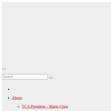
Skip
to
content
TCA-
Canada.ca
About
TCA President – Mario Chen