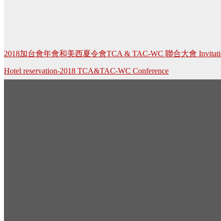
Post
2018加台會年會和美西夏令會TCA & TAC-WC 聯合大會 Invitati
navigation
Hotel reservation-2018 TCA&TAC-WC Conference