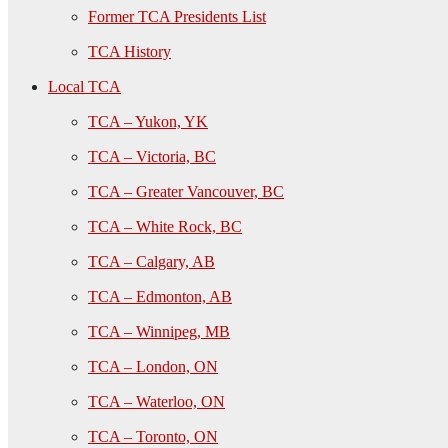
Former TCA Presidents List
TCA History
Local TCA
TCA – Yukon, YK
TCA – Victoria, BC
TCA – Greater Vancouver, BC
TCA – White Rock, BC
TCA – Calgary, AB
TCA – Edmonton, AB
TCA – Winnipeg, MB
TCA – London, ON
TCA – Waterloo, ON
TCA – Toronto, ON