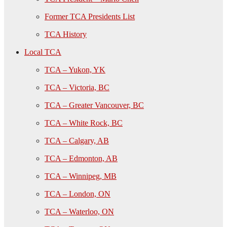
Former TCA Presidents List
TCA History
Local TCA
TCA – Yukon, YK
TCA – Victoria, BC
TCA – Greater Vancouver, BC
TCA – White Rock, BC
TCA – Calgary, AB
TCA – Edmonton, AB
TCA – Winnipeg, MB
TCA – London, ON
TCA – Waterloo, ON