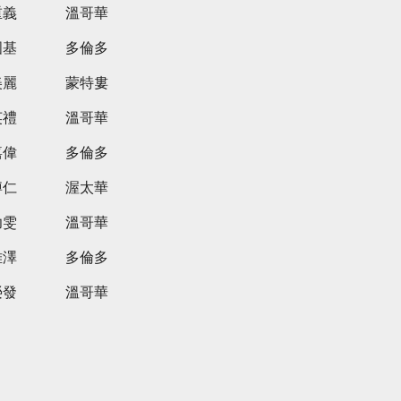
重義
溫哥華
國基
多倫多
美麗
蒙特婁
英禮
溫哥華
嘉偉
多倫多
博仁
渥太華
幼雯
溫哥華
雅澤
多倫多
榮發
溫哥華