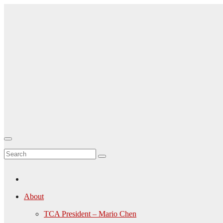
Skip
to
content
TCA-
Canada.ca
About
TCA President – Mario Chen