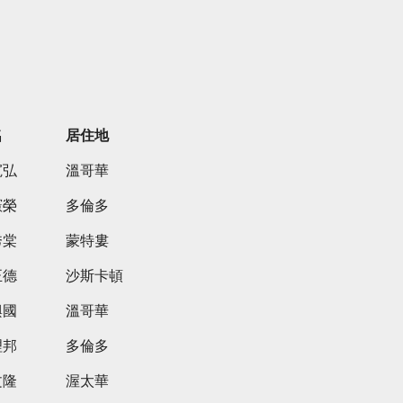
名
居住地
寬弘
溫哥華
憲榮
多倫多
秀棠
蒙特婁
正德
沙斯卡頓
興國
溫哥華
理邦
多倫多
文隆
渥太華