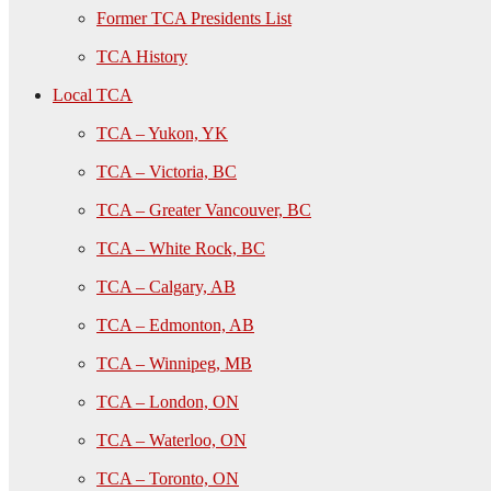
Former TCA Presidents List
TCA History
Local TCA
TCA – Yukon, YK
TCA – Victoria, BC
TCA – Greater Vancouver, BC
TCA – White Rock, BC
TCA – Calgary, AB
TCA – Edmonton, AB
TCA – Winnipeg, MB
TCA – London, ON
TCA – Waterloo, ON
TCA – Toronto, ON