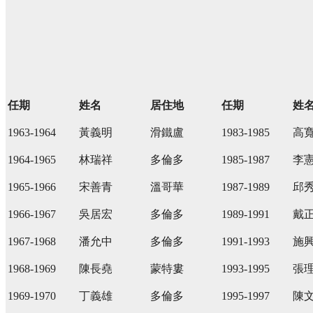
會長
名錄
任期
姓名
居住地
任期
姓
1963-1964
黃義明
滑鐵盧
1983-1985
高
1964-1965
林瑞祥
多倫多
1985-1987
李
1965-1966
宋善青
溫哥華
1987-1989
邱
1966-1967
吳居宏
多倫多
1989-1991
戴
1967-1968
潘允中
多倫多
1991-1993
施
1968-1969
陳長堯
蒙特婁
1993-1995
張
1969-1970
丁義雄
多倫多
1995-1997
陳