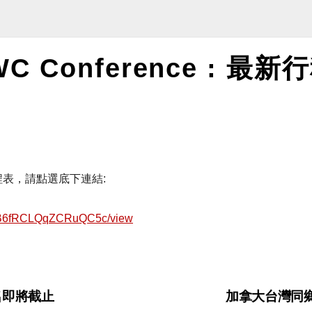
-WC Conference : 最
 最新行程表，請點選底下連結:
twE2B6fRCLQqZCRuQC5c/view
 報名即將截止
加拿大台灣同鄉將