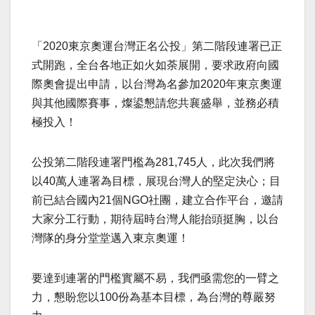
「2020東京奧運台灣正名公投」第二階段連署已正
式開跑，全台各地正如火如荼展開，要求政府向國
際奧會提出申請，以台灣為名參加2020年東京奧運
與其他國際賽事，燦鍙懇請您共襄盛舉，並務必積
極投入！
公投第二階段連署門檻為281,745人，此次我們將
以40萬人連署為目標，展現台灣人的堅定決心；目
前已結合國內21個NGO社團，建立合作平台，邀請
大家分工行動，期待屆時台灣人能抬頭挺胸，以台
灣隊的身分堂堂邁入東京奧運！
要達到連署的門檻實屬不易，我們亟需您的一臂之
力，懇盼您以100份為基本目標，為台灣的尊嚴努