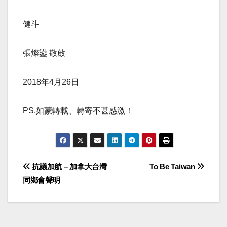
健斗
張燦鍙 敬啟
2018年4月26日
PS.如蒙轉載、轉寄不甚感激！
Post
抗議加航 – 加拿大台灣
To Be Taiwan
同鄉會聲明
navigation