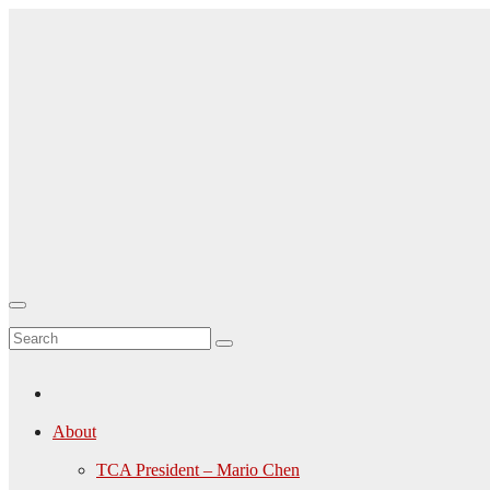
Skip
to
content
TCA-
Canada.ca
About
TCA President – Mario Chen