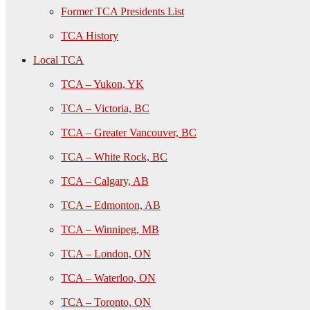
Former TCA Presidents List
TCA History
Local TCA
TCA – Yukon, YK
TCA – Victoria, BC
TCA – Greater Vancouver, BC
TCA – White Rock, BC
TCA – Calgary, AB
TCA – Edmonton, AB
TCA – Winnipeg, MB
TCA – London, ON
TCA – Waterloo, ON
TCA – Toronto, ON