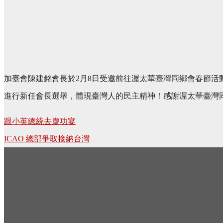
加臺會陳建銘會長於2月8日受邀前往渥太華臺灣同鄉會春節
進行新任會長選舉，體現臺灣人的民主精神！感謝渥太華臺灣
Post
跟小英總統去慶功宴
navigation
ICAO 總部爭取接納台灣