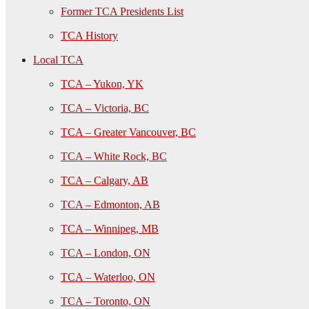
Former TCA Presidents List
TCA History
Local TCA
TCA – Yukon, YK
TCA – Victoria, BC
TCA – Greater Vancouver, BC
TCA – White Rock, BC
TCA – Calgary, AB
TCA – Edmonton, AB
TCA – Winnipeg, MB
TCA – London, ON
TCA – Waterloo, ON
TCA – Toronto, ON