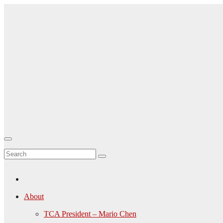
Skip
to
content
TCA-
Canada.ca
About
TCA President – Mario Chen