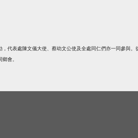
活動，代表處陳文儀大使、蔡幼文公使及全處同仁們亦一同參與。
同鄉會。