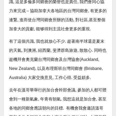
識, 這是多倫多同鄉會的榮譽也是責任, 我們會同心協
力來完成 – 協助加拿大各地區的台灣同鄉會, 有更多的
連繋, 進而使台灣同鄉會所辦的活動, 對社區,甚至整個
加拿大的貢獻, 能够得到主流社會更多的重視.
有了這個共識, 我也就放心不少. 趁著南半球還是夏末
的天氣, 到澳洲, 紐西蘭, 斐濟群島旅遊, 散散心. 同時也
趁機拜會奧克蘭台灣同鄉會及台灣協會(Auckland,
New Zealand), 以及布理斯班台灣同鄉會 (Brisbane,
Australia) 大家交換意見, 工作心得. 受益頗多.
去年在溫哥華舉行的加台會幹部會議, 參加的人都可體
會到一種新氣象, 年青有朝氣. 我想這就是加台會, 甚至
各地的同鄉會應該朝向的目標. 有機會我會邀請溫哥