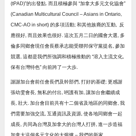
(tPAD)”的出發點. 而且積極參與 “加拿大多元文化協會”
(Canadian Multicultural Council – Asians in Ontario,
CMC-AO in short) 的多項活動; 和其他族裔的互動, 反
應很好, 而且效果也很好. 這次五月二日的國會大選, 多
倫多同鄉會現任會長蔡承志能受聯邦保守黨提名, 參加
競選, 這都是我們所強調和積極推動的 “溶入主流文化,
保有台灣特色” 向前跨了一大歩.
謝謝加台會前任會長們及幹部們, 打好的基礎; 更感謝
張幼雯會長, 無私的付出, 哬護有加, 讓加台會繼續成
長, 壯大. 加台會目前共有十二個省及地區的同鄉會, 我
們需要加強交流, 互通資訊及資源, 使各地同鄉會一起
成長, 共同為台灣及加拿大的台灣人打拼, 進一步造福
加拿大這個多元文化的大熔爐 – 我們的新家.