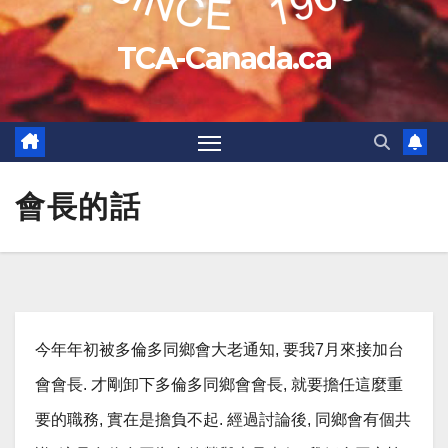
TCA-Canada.ca
會長的話
今年年初被多倫多同鄉會大老通知, 要我7月來接加台
會會長. 才剛卸下多倫多同鄉會會長, 就要擔任這麼重
要的職務, 實在是擔負不起. 經過討論後, 同鄉會有個共