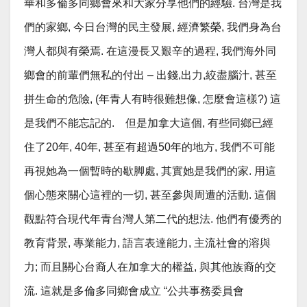
華和多倫多同鄉會來和大家分享他們的經驗. 台灣是我
們的家鄉, 今日台灣的民主發展, 經濟繁榮, 我們身為台
灣人都與有榮焉. 在這漫長又艱辛的過程, 我們海外同
鄉會的前輩們無私的付出 – 出錢,出力,絞盡腦汁, 甚至
拼生命的危險, (年青人有時很難想像, 怎麼會這樣?) 這
是我們不能忘記的. 但是加拿大這個, 有些同鄉已經
住了20年, 40年, 甚至有超過50年的地方, 我們不可能
再視她為一個暫時的歇脚處, 其實她是我們的家. 用這
個心態來關心這裡的一切, 甚至參與周遭的活動. 這個
觀點符合現代年青台灣人第二代的想法. 他們有優秀的
教育背景, 專業能力, 語言表達能力, 主流社會的溶與
力; 而且關心台裔人在加拿大的權益, 與其他族裔的交
流. 這就是多倫多同鄉會成立 “公共事務委員會